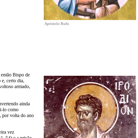
Apóstolo Rufo.
e então Bispo de
e, certo dia,
voltoso armado,
onvertendo ainda
ti-lo como
 por volta do ano
eira vez
1–54) e a prisão