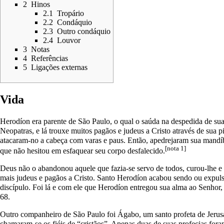
2
Hinos
2.1
Tropário
2.2
Condáquio
2.3
Outro condáquio
2.4
Louvor
3
Notas
4
Referências
5
Ligações externas
Vida
Herodíon era parente de
São Paulo
, o qual o saúda na despedida de su
Neopatras, e lá trouxe muitos pagãos e judeus a Cristo através de sua 
atacaram-no a cabeça com varas e paus. Então, apedrejaram sua mandíb
[nota 1]
que não hesitou em esfaquear seu corpo desfalecido.
Deus não o abandonou aquele que fazia-se servo de todos, curou-lhe e 
mais judeus e pagãos a Cristo. Santo Herodíon acabou sendo ou expul
discípulo. Foi lá e com ele que Herodíon entregou sua alma ao Senhor,
68.
Outro companheiro de São Paulo foi Ágabo, um santo profeta de Jerus
chamaram-se os fiéis de “cristãos”. Apenas duas de suas profecias for