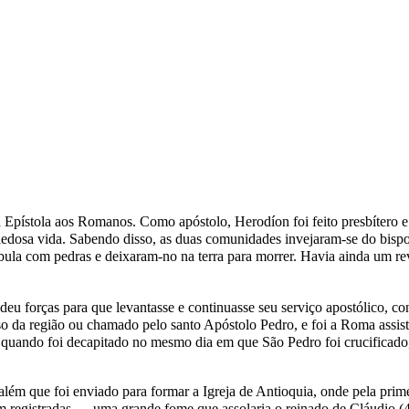
a Epístola aos Romanos. Como apóstolo, Herodíon foi feito presbítero 
piedosa vida. Sabendo disso, as duas comunidades invejaram-se do bispo 
ula com pedras e deixaram-no na terra para morrer. Havia ainda um re
deu forças para que levantasse e continuasse seu serviço apostólico, c
so da região ou chamado pelo santo
Apóstolo Pedro
, e foi a Roma assis
 quando foi decapitado no mesmo dia em que São Pedro foi crucificado,
além que foi enviado para formar a
Igreja de Antioquia
, onde pela prim
am registradas — uma grande fome que assolaria o reinado de Cláudio (4