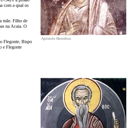
ma com a qual os
a mãe. Filho de
bas na Acaia. O
Apóstolo Herodíon.
ão Flegonte, Bispo
o e Flegonte