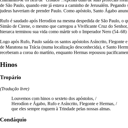
de São Paulo, quando este já estava a caminho de Jerusalém. Pegando 
judeus haveriam de prender Paulo. Como apóstolo, Santo Ágabo anunci
Rufo é saudado após Herodíon na mesma despedida de São Paulo, o qu
Simão de Cirene, o mesmo que carregou a Vivificante Cruz do Senhor
hierarca terminou sua vida como mártir sob o Imperador Nero (54–68)
Logo após Rufo, Paulo saúda os santos apóstolos Asíncrito, Flegonte e
de Maratona na Trácia (numa localização desconhecida), e Santo Hermas
receberam a coroa do martírio, enquanto Hermas repousou pacificamen
Hinos
Tropário
(Tradução livre)
Louvemos com hinos o sexteto dos apóstolos, /
Herodíon e Ágabo, Rufo e Asíncrito, Flegonte e Hermas, /
que eles sempre roguem à Trindade pelas nossas almas.
Condáquio