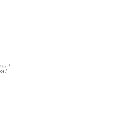
mas. /
os /