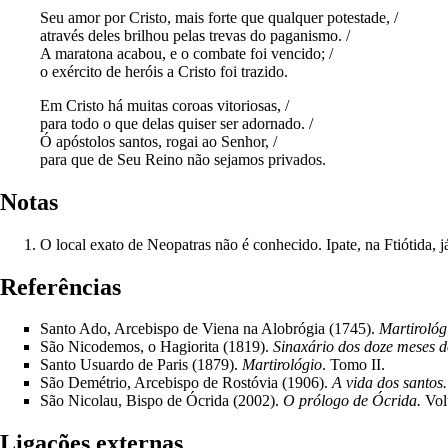
Seu amor por Cristo, mais forte que qualquer potestade, /
através deles brilhou pelas trevas do paganismo. /
A maratona acabou, e o combate foi vencido; /
o exército de heróis a Cristo foi trazido.
Em Cristo há muitas coroas vitoriosas, /
para todo o que delas quiser ser adornado. /
Ó apóstolos santos, rogai ao Senhor, /
para que de Seu Reino não sejamos privados.
Notas
O local exato de Neopatras não é conhecido. Ipate, na Ftiótida
Referências
Santo Ado, Arcebispo de Viena na Alobrógia (1745).
Martirológ
São Nicodemos, o Hagiorita (1819).
Sinaxário dos doze meses d
Santo Usuardo de Paris (1879).
Martirológio
. Tomo II.
São Demétrio, Arcebispo de Rostóvia (1906).
A vida dos santos.
São Nicolau, Bispo de Ócrida (2002).
O prólogo de Ócrida.
Volu
Ligações externas