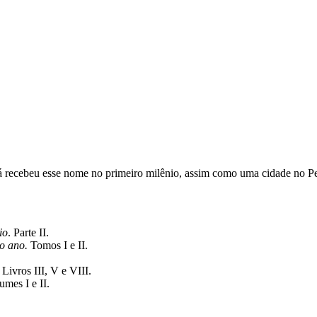
, já recebeu esse nome no primeiro milênio, assim como uma cidade no 
io
. Parte II.
o ano.
Tomos I e II.
Livros III, V e VIII.
mes I e II.