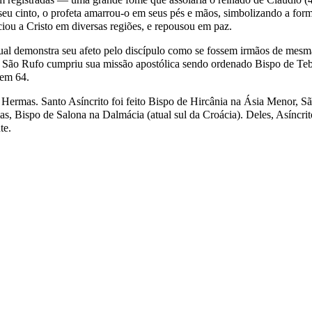
seu cinto, o profeta amarrou-o em seus pés e mãos, simbolizando a for
ou a Cristo em diversas regiões, e repousou em paz.
al demonstra seu afeto pelo discípulo como se fossem irmãos de mesm
, São Rufo cumpriu sua missão apostólica sendo ordenado Bispo de Te
 em 64.
 Hermas. Santo Asíncrito foi feito Bispo de Hircânia na Ásia Menor, S
, Bispo de Salona na Dalmácia (atual sul da Croácia). Deles, Asíncrit
te.