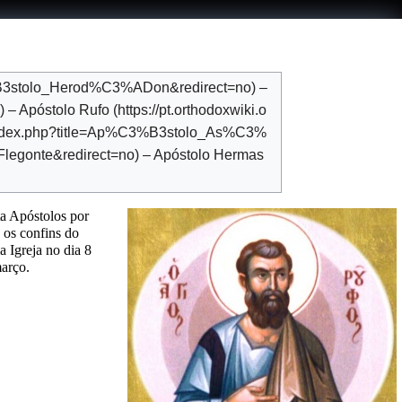
–
–
Apóstolo Rufo
–
Apóstolo Hermas
ta Apóstolos por
 os confins do
a Igreja no dia
8
março
.