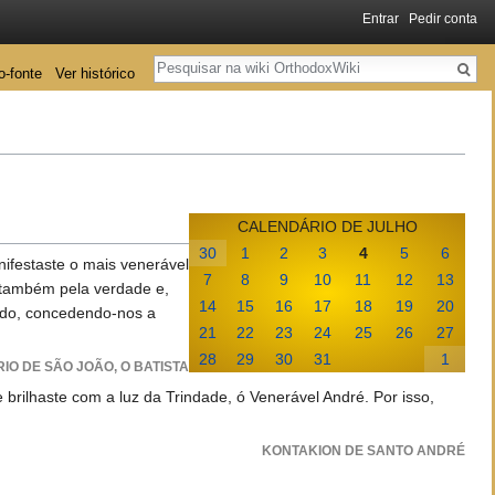
Entrar
Pedir conta
Pesquisa
o-fonte
Ver histórico
CALENDÁRIO DE JULHO
30
1
2
3
4
5
6
nifestaste o mais venerável
7
8
9
10
11
12
13
e também pela verdade e,
14
15
16
17
18
19
20
ndo, concedendo-nos a
21
22
23
24
25
26
27
28
29
30
31
1
IO DE SÃO JOÃO, O BATISTA
rilhaste com a luz da Trindade, ó Venerável André. Por isso,
KONTAKION DE SANTO ANDRÉ