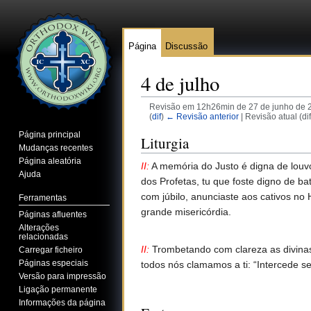
Página
Discussão
4 de julho
Revisão em 12h26min de 27 de junho de 
(
dif
)
← Revisão anterior
| Revisão atual (di
Ir para:
navegação
,
pesquisa
Página principal
Liturgia
Mudanças recentes
Página aleatória
II:
A memória do Justo é digna de louvo
Ajuda
dos Profetas, tu que foste digno de b
com júbilo, anunciaste aos cativos n
Ferramentas
grande misericórdia.
Páginas afluentes
Alterações
relacionadas
II:
Trombetando com clareza as divinas 
Carregar ficheiro
Páginas especiais
todos nós clamamos a ti: “Intercede s
Versão para impressão
Ligação permanente
Informações da página