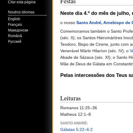
Festas
Citar esta página
Noutros idiomas
Neste dia 4.º do mês de julho
,
English
o nosso
Santo André, Arcebispo de 
Français
Македонски
Comemoramos também o Santo Profeta 
Română
(séc. II); os Santos Hieromártires Ino
Русский
Teodoro, Bispo de Cirene, junto com as
Venerável Mártir Hilaríon (séc. IV); o
V
Abade de Sázava (séc. XI); o Santo H
Mãe de Deus de Gálata em Constantino
Pelas intercessões dos Teus s
Leituras
Romanos 11:25–36
Matheus 12:1–8
SANTO ANDRÉ:
Gálatas 5:22–6:2