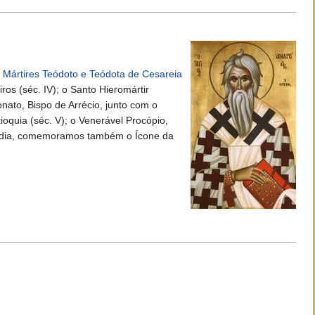
 Mártires Teódoto e Teódota de Cesareia
ros (séc. IV); o Santo Hieromártir
onato, Bispo de Arrécio, junto com o
ioquia (séc. V); o Venerável Procópio,
sse dia, comemoramos também o Ícone da