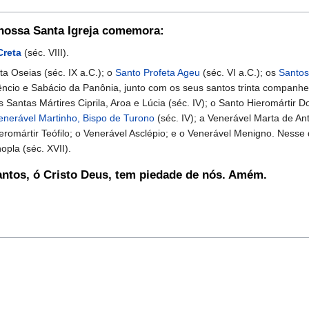
 nossa Santa Igreja comemora:
Creta
(séc. VIII).
Oseias (séc. IX a.C.); o
Santo Profeta Ageu
(séc. VI a.C.); os
Santos
cêncio e Sabácio da Panônia, junto com os seus santos trinta companhei
 Santas Mártires Ciprila, Aroa e Lúcia (séc. IV); o Santo Hieromártir D
enerável Martinho, Bispo de Turono
(séc. IV); a Venerável Marta de Ant
ieromártir Teófilo; o Venerável Asclépio; e o Venerável Menigno. Ne
pla (séc. XVII).
antos, ó Cristo Deus, tem piedade de nós. Amém.