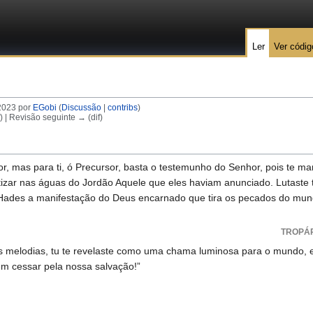
Ler
Ver códig
2023 por
EGobi
(
Discussão
|
contribs
)
f) | Revisão seguinte → (dif)
r, mas para ti, ó Precursor, basta o testemunho do Senhor, pois te ma
atizar nas águas do Jordão Aquele que eles haviam anunciado. Lutast
o Hades a manifestação do Deus encarnado que tira os pecados do mu
TROPÁR
melodias, tu te revelaste como uma chama luminosa para o mundo, e b
em cessar pela nossa salvação!”