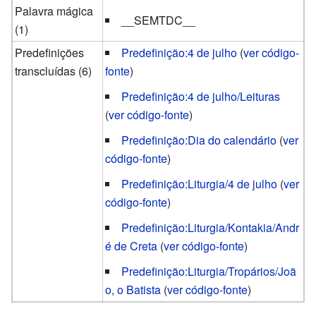
Palavra mágica
__SEMTDC__
(1)
Predefinições
Predefinição:4 de julho
(
ver código-
transcluídas (6)
fonte
)
Predefinição:4 de julho/Leituras
(
ver código-fonte
)
Predefinição:Dia do calendário
(
ver
código-fonte
)
Predefinição:Liturgia/4 de julho
(
ver
código-fonte
)
Predefinição:Liturgia/Kontakia/Andr
é de Creta
(
ver código-fonte
)
Predefinição:Liturgia/Tropários/Joã
o, o Batista
(
ver código-fonte
)