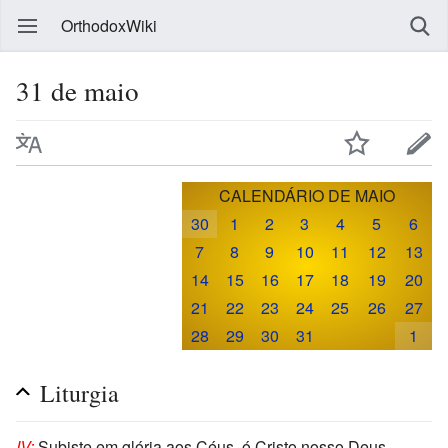
OrthodoxWiki
31 de maio
CALENDÁRIO DE MAIO
30
1
2
3
4
5
6
7
8
9
10
11
12
13
14
15
16
17
18
19
20
21
22
23
24
25
26
27
28
29
30
31
1
Liturgia
IV:
Subiste em glória aos Céus, ó Cristo nosso Deus,