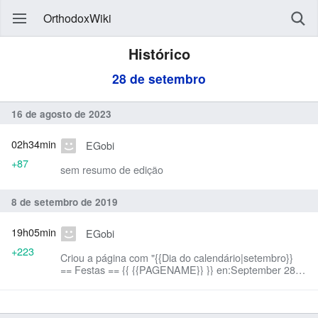
OrthodoxWiki
Histórico
28 de setembro
16 de agosto de 2023
02h34min
EGobi
+87
sem resumo de edição
8 de setembro de 2019
19h05min
EGobi
+223
Criou a página com "{{Dia do calendário|setembro}}
== Festas == {{ {{PAGENAME}} }} en:September 28
fr:28 septembre mk:28 септември ro:28 septembrie
ru:28 сентя..."