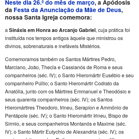
Neste dia 26.º do mês de março
, a Apódosis
da
Festa da Anunciação da Mãe de Deus
,
nossa Santa Igreja comemora:
a
Sináxis em Honra ao Arcanjo Gabriel
, cuja prática foi
instituída nos tempos antigos àquele que ministrou os
divinos, sobrenaturais e inefáveis Mistérios.
Comemoramos também os Santos Mártires Pedro,
Marciano, João, Thecla e Cassianós de Roma e seus
companheiros (séc. IV); o Santo Hieromártir Eusébio e seu
companheiro Púllio; o Santo Hieromártir Codrato da
Anatólia, junto com os Mártires Emmanuel e Theodósio e
seus quarenta companheiros (séc. IV); os Santos
Hieromártires Theodoro, Irineu, Serapíon e Ammônio de
Pentápole (séc. IV); o Santo Hieromártir Irineu, Bispo de
Sirmio, e seus companheiros Montanós e Maxime (séc.
IV); o Santo Mártir Eutychio de Alexandria (séc. IV); os