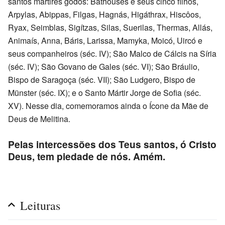
santos mártires godos: Bathouses e seus cinco filhos,
Arpylas, Abippas, Filgas, Hagnás, Higáthrax, Hiscôos,
Ryax, Seimblas, Sigítzas, Silas, Suerilas, Thermas, Allás,
Animaís, Anna, Báris, Larissa, Mamyka, Moicó, Uircó e
seus companheiros (séc. IV); São Malco de Cálcis na Síria
(séc. IV); São Govano de Gales (séc. VI); São Bráulio,
Bispo de Saragoça (séc. VII); São Ludgero, Bispo de
Münster (séc. IX); e o Santo Mártir Jorge de Sofia (séc.
XV). Nesse dia, comemoramos ainda o Ícone da Mãe de
Deus de Melitina.
Pelas intercessões dos Teus santos, ó Cristo
Deus, tem piedade de nós. Amém.
Leituras