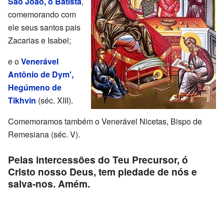
São João, o Batista
,
comemorando com
ele seus santos pais
Zacarias e Isabel;
e o
Venerável
Antônio de Dym',
Hegúmeno de
Tikhvin
(séc. XIII).
Comemoramos também o Venerável Nicetas, Bispo de
Remesiana (séc. V).
Pelas intercessões do Teu Precursor, ó
Cristo nosso Deus, tem piedade de nós e
salva-nos. Amém.