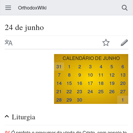
OrthodoxWiki
24 de junho
CALENDÁRIO DE JUNHO
31
1
2
3
4
5
6
7
8
9
10
11
12
13
14
15
16
17
18
19
20
21
22
23
24
25
26
27
28
29
30
1
Liturgia
IV:
Ó profeta e precursor da vinda de Cristo, com anseio te