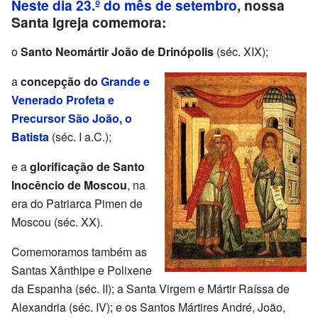
Neste dia 23.º do mês de setembro
, nossa
Santa Igreja comemora:
o
Santo Neomártir João de Drinópolis
(séc. XIX);
a
concepção do
Grande e
Venerado Profeta e
Precursor São João, o
Batista
(séc. I a.C.);
e a
glorificação de Santo
Inocêncio de Moscou
, na
era do Patriarca Pimen de
Moscou (séc. XX).
Comemoramos também as
Santas Xânthipe e Polixene
da Espanha (séc. II); a Santa Virgem e Mártir Raíssa de
Alexandria (séc. IV); e os Santos Mártires André, João,