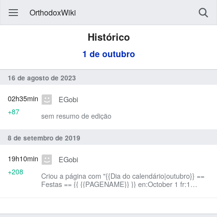
OrthodoxWiki
Histórico
1 de outubro
16 de agosto de 2023
02h35min
EGobi
+87
sem resumo de edição
8 de setembro de 2019
19h10min
EGobi
+208
Criou a página com "{{Dia do calendário|outubro}} ==
Festas == {{ {{PAGENAME}} }} en:October 1 fr:1
octobre mk:1 октомври ro:1 octombrie ru:1 октября
Cat..."