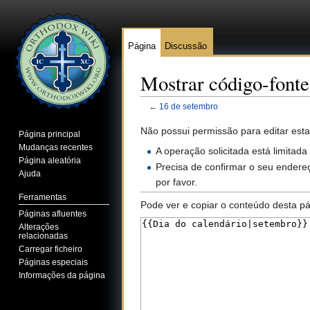
Página
Discussão
Mostrar código-fonte
←
16 de setembro
Ir para:
navegação
,
pesquisa
Não possui permissão para editar esta
Página principal
Mudanças recentes
A operação solicitada está limitada
Página aleatória
Precisa de confirmar o seu endereç
Ajuda
por favor.
Ferramentas
Pode ver e copiar o conteúdo desta pá
Páginas afluentes
Alterações
relacionadas
Carregar ficheiro
Páginas especiais
Informações da página