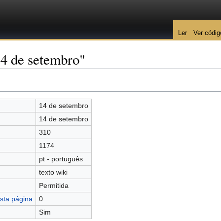
Ler
Ver códig
14 de setembro"
14 de setembro
14 de setembro
310
1174
pt - português
texto wiki
Permitida
sta página
0
Sim