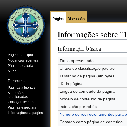
Página
Discussão
Informações sobre "
Ir para:
navegação
,
pesquisa
Informação básica
Página principal
Mudanças recentes
Título apresentado
Página aleatória
Chave de classificação padrão
Ajuda
Tamanho da página (em bytes)
Ferramentas
ID da página
Páginas afluentes
Língua do conteúdo da página
Alterações
relacionadas
Modelo de conteúdo de página
Carregar ficheiro
Indexação por robôs
Páginas especiais
Informações da página
Número de redirecionamentos para e
Contada como página de conteúdo