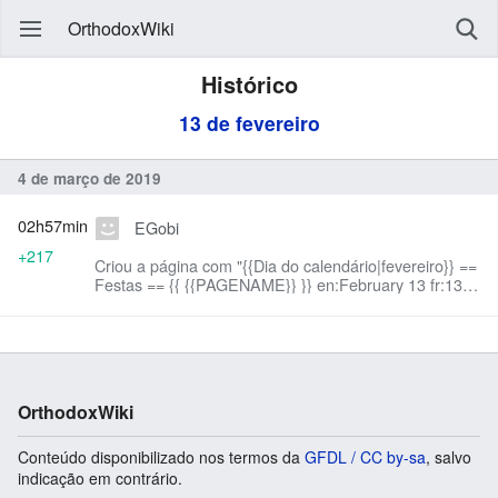
OrthodoxWiki
Histórico
13 de fevereiro
4 de março de 2019
02h57min
EGobi
+217
Criou a página com "{{Dia do calendário|fevereiro}} ==
Festas == {{ {{PAGENAME}} }} en:February 13 fr:13
février mk:13 февруари ro:13 februarie ru:13
февраля..."
OrthodoxWiki
Conteúdo disponibilizado nos termos da
GFDL / CC by-sa
, salvo
indicação em contrário.