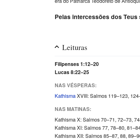
era do Patriarca Teodoreto de Antioquia
Pelas intercessões dos Teus 
Leituras
Filipenses 1:12–20
Lucas 8:22–25
NAS VÉSPERAS:
Kathisma
XVIII: Salmos 119–123, 12
NAS MATINAS:
Kathisma X: Salmos 70–71, 72–73, 7
Kathisma XI: Salmos 77, 78–80, 81–8
Kathisma XII: Salmos 85–87, 88, 89–9