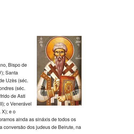
ano, Bispo de
V); Santa
 de Uzès (séc.
ondres (séc.
frido de Asti
II); o Venerável
 X); e o
oramos ainda as sináxis de todos os
da conversão dos judeus de Beirute, na