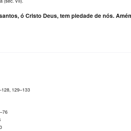
 (séc. VII).
santos, ó Cristo Deus, tem piedade de nós. Amé
4–128, 129–133
4–76
4
0