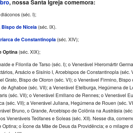
ubro
, nossa Santa Igreja comemora:
diáconos (séc. I);
 Bispo de Niceia
(séc. IX).
triarca de Constantinopla
(séc. XIV);
e Optina
(séc. XIX);
 e Filonila de Tarso (séc. I); o Venerável Hieromártir Germ
ários, Arsácio e Sisínio I, Arcebispos de Constantinopla (séc. 
el Grato, Bispo de Oloron (séc. VI); o Venerável Firmino, Bispo
de Aghaboe (séc. VII); a Venerável Etelburga, Hegúmena de L
Paris (séc. VII); o Venerável Emiliano de Rennes; o Venerável Eu
gica (séc. VII); a Venerável Juliana, Hegúmena de Rouen (séc. VI
rável Bruno, o Grande, Arcebispo de Colônia na Austrásia (séc.
 os Veneráveis Teófanes e Soleas (séc. XII). Nesse dia, comem
e Optina; o Ícone da Mãe de Deus da Providência; e o milagre 