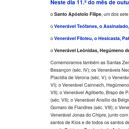
Neste dia 11.º do mês de out
o
Santo Apóstolo Filipe
, um dos sete 
o
Venerável Teófanes, o Assinalado,
o
Venerável Filoteu, o Hesicasta, Pa
o
Venerável Leônidas, Hegúmeno d
Comemoramos também as Santas Zenaide
Besançon (séc. IV); os Veneráveis Nect
Placídia de Verona (séc. V); o Veneráv
VI); o Venerável Cainnech, Hegúmeno 
VII); o Venerável Agilberto, Bispo de 
(séc. VII); o Venerável Ansílio da Bél
Gomaro de Flandres (séc. VIII); o Vene
Venerável Jonas do Chipre, junto com
santos de Kios e de todos os santos d