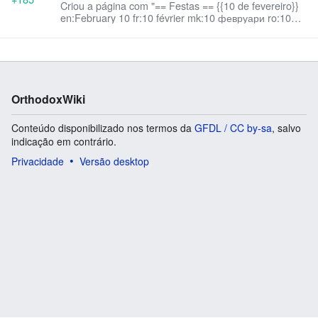
Criou a página com "== Festas == {{10 de fevereiro}}
en:February 10 fr:10 février mk:10 февруари ro:10
februarie ru:10 февраля Categoria:Dias do calendá..."
OrthodoxWiki
Conteúdo disponibilizado nos termos da
GFDL / CC by-sa
, salvo
indicação em contrário.
Privacidade
Versão desktop