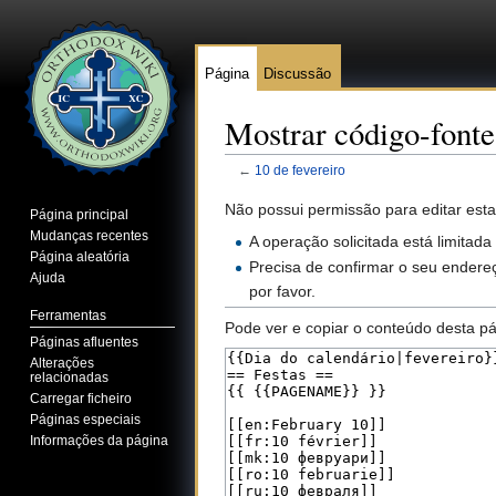
Página
Discussão
Mostrar código-fonte
←
10 de fevereiro
Ir para:
navegação
,
pesquisa
Não possui permissão para editar esta
Página principal
Mudanças recentes
A operação solicitada está limitada
Página aleatória
Precisa de confirmar o seu endereç
Ajuda
por favor.
Ferramentas
Pode ver e copiar o conteúdo desta pá
Páginas afluentes
Alterações
relacionadas
Carregar ficheiro
Páginas especiais
Informações da página