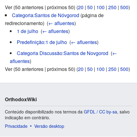
Ver (50 anteriores | próximos 50) (
20
|
50
|
100
|
250
|
500
)
Categoria:Santos de Nóvgorod
(página de
redirecionamento) ‎
(
← afluentes
)
1 de julho
‎
(
← afluentes
)
Predefinição:1 de julho
‎
(
← afluentes
)
Categoria Discussão:Santos de Novgorod
‎
(
←
afluentes
)
Ver (50 anteriores | próximos 50) (
20
|
50
|
100
|
250
|
500
)
OrthodoxWiki
Conteúdo disponibilizado nos termos da
GFDL / CC by-sa
, salvo
indicação em contrário.
Privacidade
Versão desktop