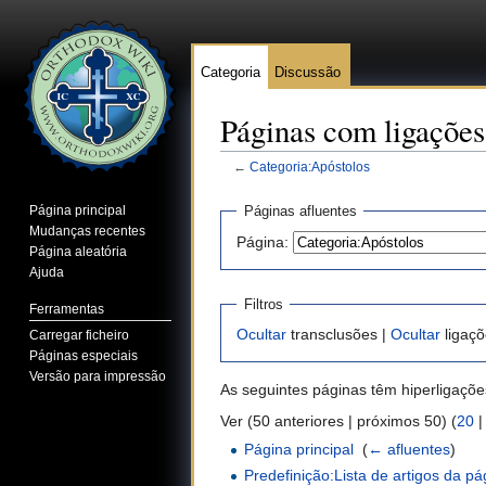
Categoria
Discussão
Páginas com ligações
←
Categoria:Apóstolos
Ir para:
navegação
,
pesquisa
Página principal
Páginas afluentes
Mudanças recentes
Página:
Página aleatória
Ajuda
Filtros
Ferramentas
Ocultar
transclusões |
Ocultar
ligaçõ
Carregar ficheiro
Páginas especiais
Versão para impressão
As seguintes páginas têm hiperligaçõ
Ver (50 anteriores | próximos 50) (
20
Página principal
‎
(
← afluentes
)
Predefinição:Lista de artigos da pág