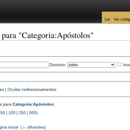
Ler
Ver códig
 para "Categoria:Apóstolos"
Domínio:
Inv
es |
Ocultar
redirecionamentos
es para
Categoria:Apóstolos
:
|
50
|
100
|
250
|
500
)
ina inicial
‎
(
← afluentes
)