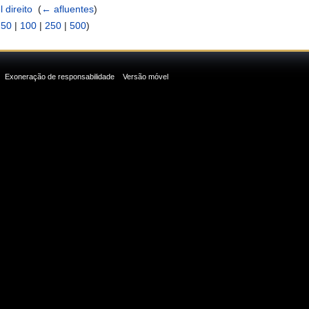
 direito
‎
(
← afluentes
)
|
50
|
100
|
250
|
500
)
Exoneração de responsabilidade
Versão móvel