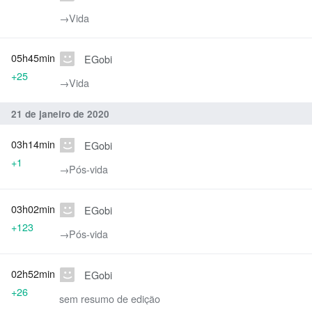
→‎Vida
05h45min
EGobi
+25
→‎Vida
21 de janeiro de 2020
03h14min
EGobi
+1
→‎Pós-vida
03h02min
EGobi
+123
→‎Pós-vida
02h52min
EGobi
+26
sem resumo de edição