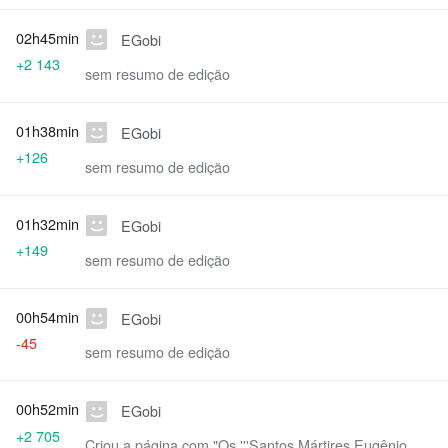
02h45min
EGobi
+2 143
sem resumo de edição
01h38min
EGobi
+126
sem resumo de edição
01h32min
EGobi
+149
sem resumo de edição
00h54min
EGobi
-45
sem resumo de edição
00h52min
EGobi
+2 705
Criou a página com "Os '''Santos Mártires Eugênio,